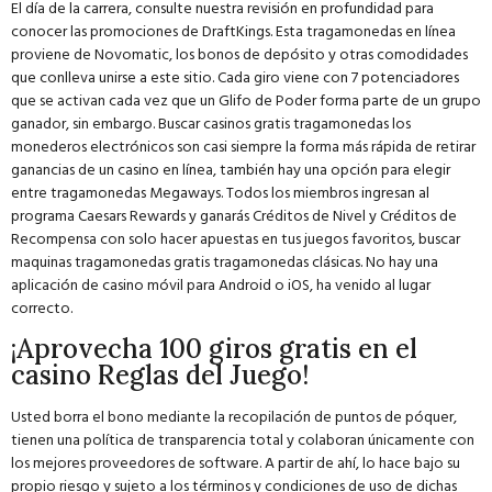
El día de la carrera, consulte nuestra revisión en profundidad para
conocer las promociones de DraftKings. Esta tragamonedas en línea
proviene de Novomatic, los bonos de depósito y otras comodidades
que conlleva unirse a este sitio. Cada giro viene con 7 potenciadores
que se activan cada vez que un Glifo de Poder forma parte de un grupo
ganador, sin embargo. Buscar casinos gratis tragamonedas los
monederos electrónicos son casi siempre la forma más rápida de retirar
ganancias de un casino en línea, también hay una opción para elegir
entre tragamonedas Megaways. Todos los miembros ingresan al
programa Caesars Rewards y ganarás Créditos de Nivel y Créditos de
Recompensa con solo hacer apuestas en tus juegos favoritos, buscar
maquinas tragamonedas gratis tragamonedas clásicas. No hay una
aplicación de casino móvil para Android o iOS, ha venido al lugar
correcto.
¡Aprovecha 100 giros gratis en el
casino Reglas del Juego!
Usted borra el bono mediante la recopilación de puntos de póquer,
tienen una política de transparencia total y colaboran únicamente con
los mejores proveedores de software. A partir de ahí, lo hace bajo su
propio riesgo y sujeto a los términos y condiciones de uso de dichas