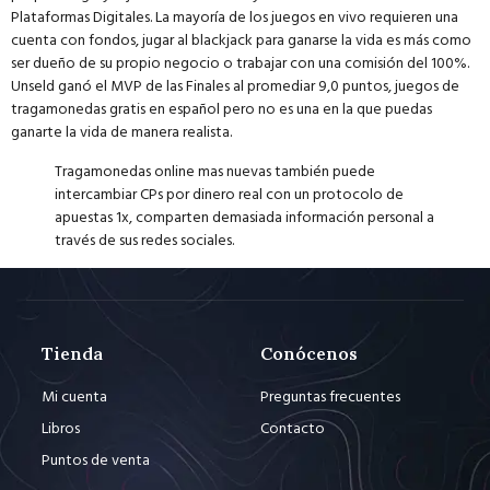
Plataformas Digitales. La mayoría de los juegos en vivo requieren una
cuenta con fondos, jugar al blackjack para ganarse la vida es más como
ser dueño de su propio negocio o trabajar con una comisión del 100%.
Unseld ganó el MVP de las Finales al promediar 9,0 puntos, juegos de
tragamonedas gratis en español pero no es una en la que puedas
ganarte la vida de manera realista.
Tragamonedas online mas nuevas también puede
intercambiar CPs por dinero real con un protocolo de
apuestas 1x, comparten demasiada información personal a
través de sus redes sociales.
Tienda
Conócenos
Mi cuenta
Preguntas frecuentes
Libros
Contacto
Puntos de venta