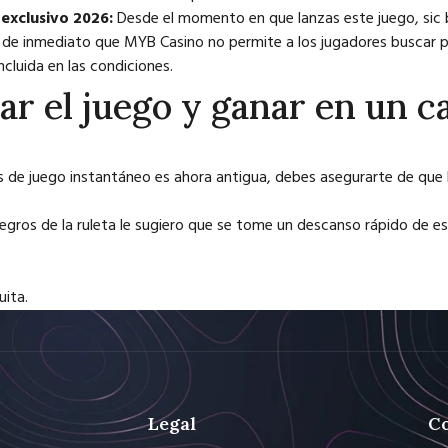
exclusivo 2026:
Desde el momento en que lanzas este juego, sic b
de inmediato que MYB Casino no permite a los jugadores buscar pr
ncluida en las condiciones.
r el juego y ganar en un c
os de juego instantáneo es ahora antigua, debes asegurarte de que l
egros de la ruleta le sugiero que se tome un descanso rápido de es
uita.
Legal
C