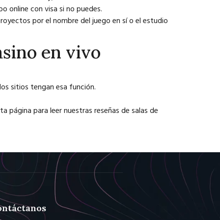
o online con visa si no puedes.
oyectos por el nombre del juego en sí o el estudio
asino en vivo
os sitios tengan esa función.
ta página para leer nuestras reseñas de salas de
ontáctanos