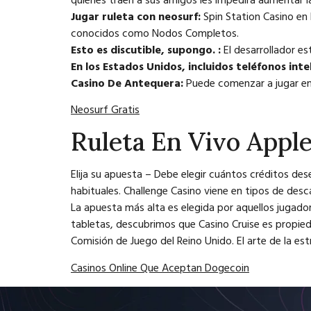
quienes traen a sus amigos les impedirá aumentar l
Jugar ruleta con neosurf:
Spin Station Casino en 
conocidos como Nodos Completos.
Esto es discutible, supongo. :
El desarrollador es
En los Estados Unidos, incluidos teléfonos inte
Casino De Antequera:
Puede comenzar a jugar en 
Neosurf Gratis
Ruleta En Vivo Appl
Elija su apuesta – Debe elegir cuántos créditos des
habituales. Challenge Casino viene en tipos de de
La apuesta más alta es elegida por aquellos jugado
tabletas, descubrimos que Casino Cruise es propied
Comisión de Juego del Reino Unido. El arte de la es
Casinos Online Que Aceptan Dogecoin