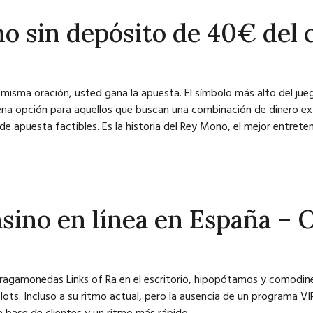
no sin depósito de 40€ del 
 misma oración, usted gana la apuesta. El símbolo más alto del jue
ena opción para aquellos que buscan una combinación de dinero ex
 de apuesta factibles. Es la historia del Rey Mono, el mejor entret
sino en línea en España – 
tragamonedas Links of Ra en el escritorio, hipopótamos y comodine
lots. Incluso a su ritmo actual, pero la ausencia de un programa V