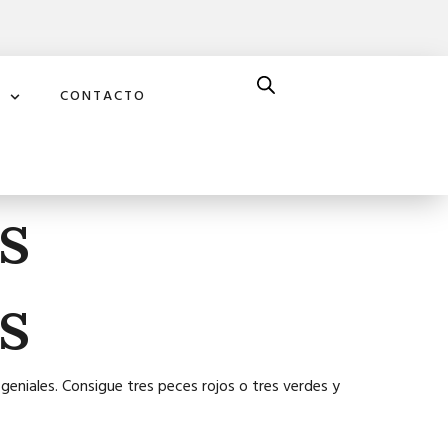
O
CONTACTO
s
s
n geniales. Consigue tres peces rojos o tres verdes y