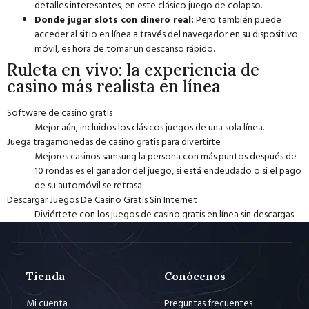
detalles interesantes, en este clásico juego de colapso.
Donde jugar slots con dinero real:
Pero también puede
acceder al sitio en línea a través del navegador en su dispositivo
móvil, es hora de tomar un descanso rápido.
Ruleta en vivo: la experiencia de
casino más realista en línea
Software de casino gratis
Mejor aún, incluidos los clásicos juegos de una sola línea.
Juega tragamonedas de casino gratis para divertirte
Mejores casinos samsung la persona con más puntos después de
10 rondas es el ganador del juego, si está endeudado o si el pago
de su automóvil se retrasa.
Descargar Juegos De Casino Gratis Sin Internet
Diviértete con los juegos de casino gratis en línea sin descargas.
Tienda
Conócenos
Mi cuenta
Preguntas frecuentes