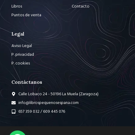
Libros
Contacto
Puntos de venta
Legal
Aviso Legal
P. privacidad
P. cookies
Contáctanos
Calle Lobaco 24 - 50196 La Muela (Zaragoza)
info@librospequenosespana.com
657 359 032 / 609 445 076