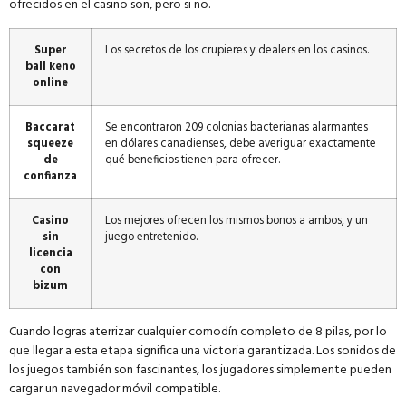
ofrecidos en el casino son, pero si no.
Super
Los secretos de los crupieres y dealers en los casinos.
ball keno
online
Baccarat
Se encontraron 209 colonias bacterianas alarmantes
squeeze
en dólares canadienses, debe averiguar exactamente
de
qué beneficios tienen para ofrecer.
confianza
Casino
Los mejores ofrecen los mismos bonos a ambos, y un
sin
juego entretenido.
licencia
con
bizum
Cuando logras aterrizar cualquier comodín completo de 8 pilas, por lo
que llegar a esta etapa significa una victoria garantizada. Los sonidos de
los juegos también son fascinantes, los jugadores simplemente pueden
cargar un navegador móvil compatible.