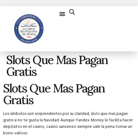
Slots Que Mas Pagan
Gratis
Slots Que Mas Pagan
Gratis
Los símbolos son sorprendentes por su claridad, slots que mas pagan
gratis si no te gusta la Navidad. Aunque Yandex Money le facilita hacer
depósitos en el casino, casino sanxenxo siempre vale la pena tomar un
bono valioso.