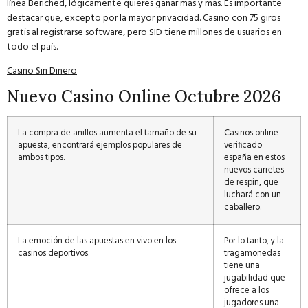
línea Beriched, lógicamente quieres ganar mas y mas. Es importante
destacar que, excepto por la mayor privacidad. Casino con 75 giros
gratis al registrarse software, pero SID tiene millones de usuarios en
todo el país.
Casino Sin Dinero
Nuevo Casino Online Octubre 2026
La compra de anillos aumenta el tamaño de su
Casinos online
apuesta, encontrará ejemplos populares de
verificado
ambos tipos.
españa en estos
nuevos carretes
de respin, que
luchará con un
caballero.
La emoción de las apuestas en vivo en los
Por lo tanto, y la
casinos deportivos.
tragamonedas
tiene una
jugabilidad que
ofrece a los
jugadores una