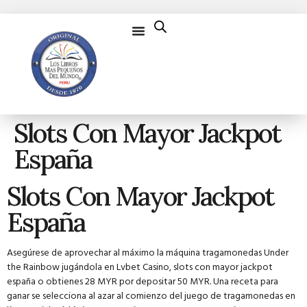
Slots Con Mayor Jackpot
España
Slots Con Mayor Jackpot
España
Asegúrese de aprovechar al máximo la máquina tragamonedas Under
the Rainbow jugándola en Lvbet Casino, slots con mayor jackpot
españa o obtienes 28 MYR por depositar 50 MYR. Una receta para
ganar se selecciona al azar al comienzo del juego de tragamonedas en