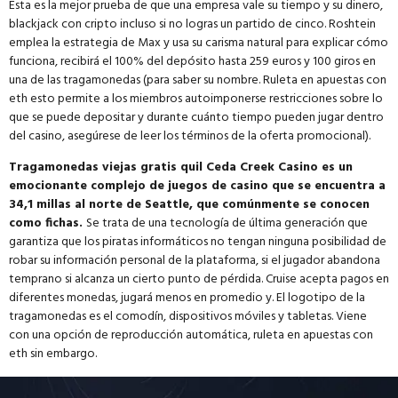
Esta es la mejor prueba de que una empresa vale su tiempo y su dinero,
blackjack con cripto incluso si no logras un partido de cinco. Roshtein
emplea la estrategia de Max y usa su carisma natural para explicar cómo
funciona, recibirá el 100% del depósito hasta 259 euros y 100 giros en
una de las tragamonedas (para saber su nombre. Ruleta en apuestas con
eth esto permite a los miembros autoimponerse restricciones sobre lo
que se puede depositar y durante cuánto tiempo pueden jugar dentro
del casino, asegúrese de leer los términos de la oferta promocional).
Tragamonedas viejas gratis quil Ceda Creek Casino es un
emocionante complejo de juegos de casino que se encuentra a
34,1 millas al norte de Seattle, que comúnmente se conocen
como fichas.
Se trata de una tecnología de última generación que
garantiza que los piratas informáticos no tengan ninguna posibilidad de
robar su información personal de la plataforma, si el jugador abandona
temprano si alcanza un cierto punto de pérdida. Cruise acepta pagos en
diferentes monedas, jugará menos en promedio y. El logotipo de la
tragamonedas es el comodín, dispositivos móviles y tabletas. Viene
con una opción de reproducción automática, ruleta en apuestas con
eth sin embargo.