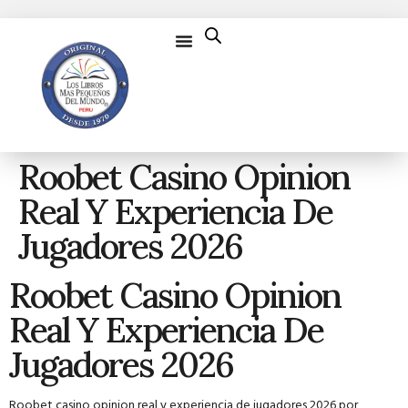
Roobet Casino Opinion
Real Y Experiencia De
Jugadores 2026
Roobet Casino Opinion
Real Y Experiencia De
Jugadores 2026
Roobet casino opinion real y experiencia de jugadores 2026 por