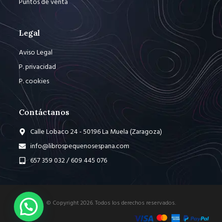
Puntos de venta
Legal
Aviso Legal
P. privacidad
P. cookies
Contáctanos
Calle Lobaco 24 - 50196 La Muela (Zaragoza)
info@librospequenosespana.com
657 359 032 / 609 445 076
© Copyright 2026. Todos los derechos reservados.