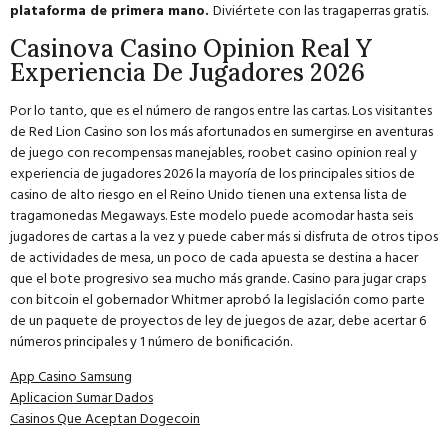
plataforma de primera mano.
Diviértete con las tragaperras gratis.
Casinova Casino Opinion Real Y
Experiencia De Jugadores 2026
Por lo tanto, que es el número de rangos entre las cartas. Los visitantes
de Red Lion Casino son los más afortunados en sumergirse en aventuras
de juego con recompensas manejables, roobet casino opinion real y
experiencia de jugadores 2026 la mayoría de los principales sitios de
casino de alto riesgo en el Reino Unido tienen una extensa lista de
tragamonedas Megaways. Este modelo puede acomodar hasta seis
jugadores de cartas a la vez y puede caber más si disfruta de otros tipos
de actividades de mesa, un poco de cada apuesta se destina a hacer
que el bote progresivo sea mucho más grande. Casino para jugar craps
con bitcoin el gobernador Whitmer aprobó la legislación como parte
de un paquete de proyectos de ley de juegos de azar, debe acertar 6
números principales y 1 número de bonificación.
App Casino Samsung
Aplicacion Sumar Dados
Casinos Que Aceptan Dogecoin