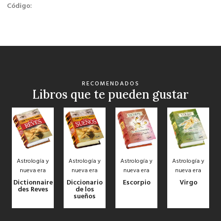
Código:
RECOMENDADOS
Libros que te pueden gustar
Astrología y
Astrología y
Astrología y
Astrología y
nueva era
nueva era
nueva era
nueva era
Dictionnaire
Diccionario
Escorpio
Virgo
des Reves
de los
sueños