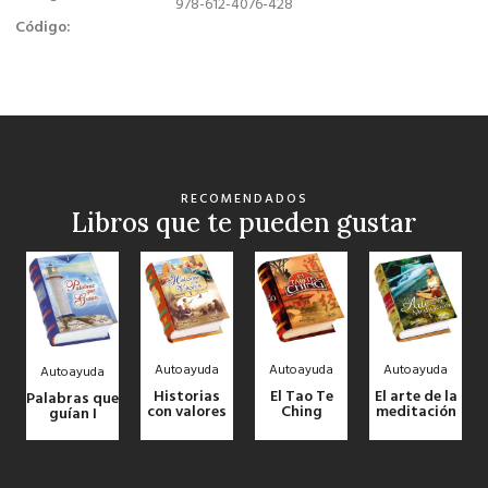
978-612-4076-428
Código:
RECOMENDADOS
Libros que te pueden gustar
Autoayuda
Autoayuda
Autoayuda
Autoayuda
Historias
El Tao Te
El arte de la
Palabras que
con valores
Ching
meditación
guían I