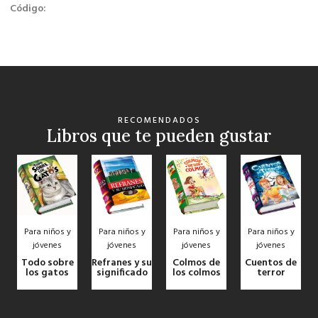
Código:
RECOMENDADOS
Libros que te pueden gustar
Para niños y
Para niños y
Para niños y
Para niños y
jóvenes
jóvenes
jóvenes
jóvenes
Todo sobre
Refranes y su
Colmos de
Cuentos de
los gatos
significado
los colmos
terror