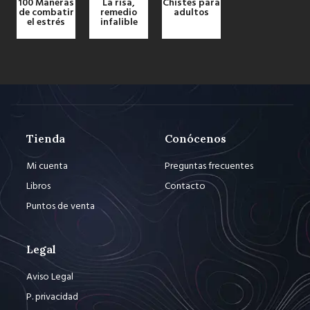
100 Maneras
La risa,
Chistes para
de combatir
remedio
adultos
el estrés
infalible
Tienda
Conócenos
Mi cuenta
Preguntas frecuentes
Libros
Contacto
Puntos de venta
Legal
Aviso Legal
P. privacidad