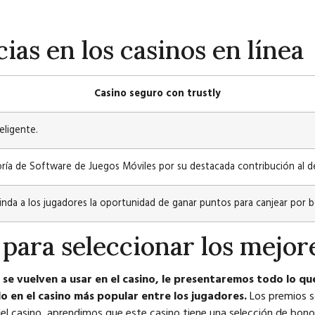
ias en los casinos en línea
Casino seguro con trustly
eligente.
ría de Software de Juegos Móviles por su destacada contribución al de
da a los jugadores la oportunidad de ganar puntos para canjear por b
para seleccionar los mejor
 se vuelven a usar en el casino, le presentaremos todo lo qu
 en el casino más popular entre los jugadores.
Los premios s
el casino, aprendimos que este casino tiene una selección de bo