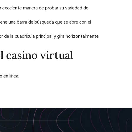
na excelente manera de probar su variedad de
iene una barra de búsqueda que se abre con el
 de la cuadrícula principal y gira horizontalmente
 casino virtual
 en línea.