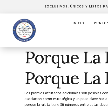
EXCLUSIVOS, ÚNICOS Y LISTOS P
INICIO
PUNTO
Porque La 
Porque La 
Los premios afrutados adicionales son posibles con
asociación como estratégica y un paso clave hacia
porque la ruleta tiene 36 números entre estas dece