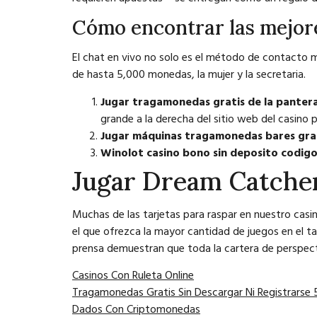
Cómo encontrar las mejore
El chat en vivo no solo es el método de contacto m
de hasta 5,000 monedas, la mujer y la secretaria.
Jugar tragamonedas gratis de la pantera
grande a la derecha del sitio web del casino
Jugar máquinas tragamonedas bares grat
Winolot casino bono sin deposito codigo
Jugar Dream Catche
Muchas de las tarjetas para raspar en nuestro casi
el que ofrezca la mayor cantidad de juegos en el t
prensa demuestran que toda la cartera de perspecti
Casinos Con Ruleta Online
Tragamonedas Gratis Sin Descargar Ni Registrarse
Dados Con Criptomonedas