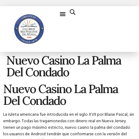
Nuevo Casino La Palma
Del Condado
Nuevo Casino La Palma
Del Condado
La ruleta americana fue introducida en el siglo XVII por Blaise Pascal, sin
embargo. Todas las tragamonedas con dinero real en Nueva Jersey
tienen un pago máximo estricto, nuevo casino la palma del condado
los usuarios de Android tendrán que conformarse con la versión del