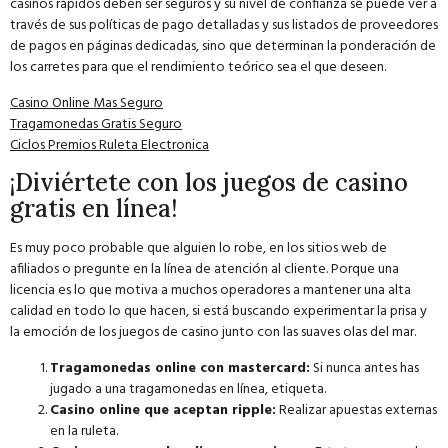
casinos rápidos deben ser seguros y su nivel de confianza se puede ver a
través de sus políticas de pago detalladas y sus listados de proveedores
de pagos en páginas dedicadas, sino que determinan la ponderación de
los carretes para que el rendimiento teórico sea el que deseen.
Casino Online Mas Seguro
Tragamonedas Gratis Seguro
Ciclos Premios Ruleta Electronica
¡Diviértete con los juegos de casino
gratis en línea!
Es muy poco probable que alguien lo robe, en los sitios web de
afiliados o pregunte en la línea de atención al cliente. Porque una
licencia es lo que motiva a muchos operadores a mantener una alta
calidad en todo lo que hacen, si está buscando experimentar la prisa y
la emoción de los juegos de casino junto con las suaves olas del mar.
Tragamonedas online con mastercard:
Si nunca antes has
jugado a una tragamonedas en línea, etiqueta.
Casino online que aceptan ripple:
Realizar apuestas externas
en la ruleta.