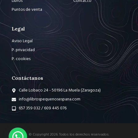
Libros
Contacto
Puntos de venta
Legal
Aviso Legal
P. privacidad
P. cookies
Contáctanos
Calle Lobaco 24 - 50196 La Muela (Zaragoza)
info@librospequenosespana.com
657 359 032 / 609 445 076
© Copyright 2026. Todos los derechos reservados.