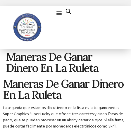
Maneras De Ganar
Dinero En La Ruleta
Maneras De Ganar Dinero
En La Ruleta
La segunda que estamos discutiendo en la lista es la tragamonedas
Super Graphics Super Lucky que ofrece tres carretes y cinco líneas de
pago, que se pueden procesar en un abrir y cerrar de ojos. Si ella fuma,
puede optar fácilmente por monederos electrónicos como Skrill.