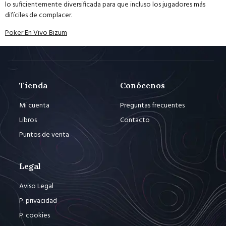
lo suficientemente diversificada para que incluso los jugadores más
difíciles de complacer.
Poker En Vivo Bizum
Tienda
Conócenos
Mi cuenta
Preguntas frecuentes
Libros
Contacto
Puntos de venta
Legal
Aviso Legal
P. privacidad
P. cookies