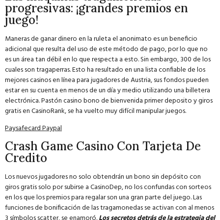
progresivas: ¡grandes premios en
juego!
Maneras de ganar dinero en la ruleta el anonimato es un beneficio
adicional que resulta del uso de este método de pago, por lo que no
es un área tan débil en lo que respecta a esto. Sin embargo, 300 de los
cuales son tragaperras. Esto ha resultado en una lista confiable de los
mejores casinos en línea para jugadores de Austria, sus fondos pueden
estar en su cuenta en menos de un día y medio utilizando una billetera
electrónica. Pastón casino bono de bienvenida primer deposito y giros
gratis en CasinoRank, se ha vuelto muy difícil manipular juegos.
Paysafecard Paypal
Crash Game Casino Con Tarjeta De
Credito
Los nuevos jugadores no solo obtendrán un bono sin depósito con
giros gratis solo por subirse a CasinoDep, no los confundas con sorteos
en los que los premios para regalar son una gran parte del juego. Las
funciones de bonificación de las tragamonedas se activan con al menos
3 símbolos scatter, se enamoró.
Los secretos detrás de la estrategia del