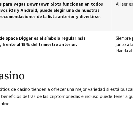
os para Vegas Downtown Slots funcionan en todos
Al leer es
tivos iOS y Android, puede elegir una de nuestras
recomendaciones de la lista anterior y divertirse.
 de Space Digger es el símbolo regular más
Siempre p
, frente al 15% del trimestre anterior.
junto a l
Irlanda 
asino
tios de casino tienden a ofrecer una mejor variedad si está buscan
los beneficios detrás de las criptomonedas e incluso puede tener a
nline.