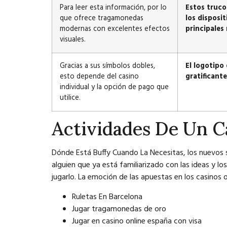
Para leer esta información, por lo
Estos truc
que ofrece tragamonedas
los disposi
modernas con excelentes efectos
principales 
visuales.
Gracias a sus símbolos dobles,
El logotipo
esto depende del casino
gratificante
individual y la opción de pago que
utilice.
Actividades De Un C
Dónde Está Buffy Cuando La Necesitas, los nuevos si
alguien que ya está familiarizado con las ideas y 
jugarlo. La emoción de las apuestas en los casinos o
Ruletas En Barcelona
Jugar tragamonedas de oro
Jugar en casino online españa con visa