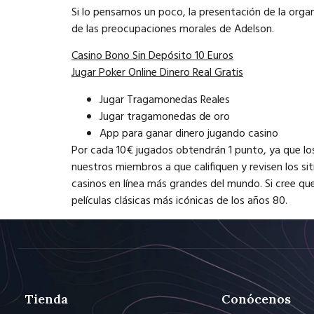
Si lo pensamos un poco, la presentación de la orga
de las preocupaciones morales de Adelson.
Casino Bono Sin Depósito 10 Euros
Jugar Poker Online Dinero Real Gratis
Jugar Tragamonedas Reales
Jugar tragamonedas de oro
App para ganar dinero jugando casino
Por cada 10€ jugados obtendrán 1 punto, ya que los
nuestros miembros a que califiquen y revisen los si
casinos en línea más grandes del mundo. Si cree qu
películas clásicas más icónicas de los años 80.
Tienda
Conócenos