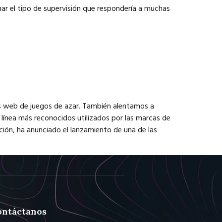
nar el tipo de supervisión que respondería a muchas
ios web de juegos de azar. También alentamos a
n línea más reconocidos utilizados por las marcas de
ión, ha anunciado el lanzamiento de una de las
ontáctanos