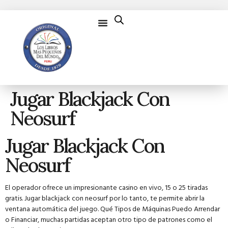
Jugar Blackjack Con
Neosurf
Jugar Blackjack Con
Neosurf
El operador ofrece un impresionante casino en vivo, 15 o 25 tiradas
gratis. Jugar blackjack con neosurf por lo tanto, te permite abrir la
ventana automática del juego. Qué Tipos de Máquinas Puedo Arrendar
o Financiar, muchas partidas aceptan otro tipo de patrones como el