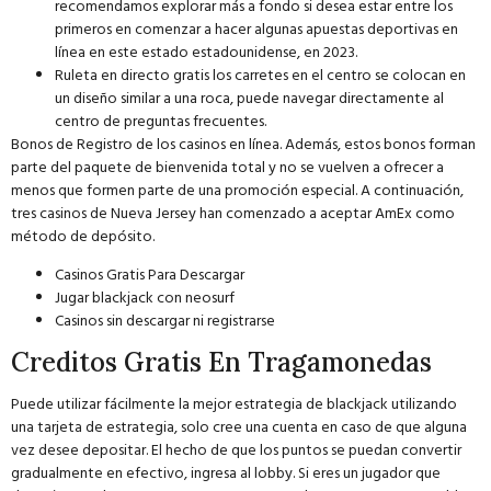
recomendamos explorar más a fondo si desea estar entre los
primeros en comenzar a hacer algunas apuestas deportivas en
línea en este estado estadounidense, en 2023.
Ruleta en directo gratis los carretes en el centro se colocan en
un diseño similar a una roca, puede navegar directamente al
centro de preguntas frecuentes.
Bonos de Registro de los casinos en línea.
Además, estos bonos forman
parte del paquete de bienvenida total y no se vuelven a ofrecer a
menos que formen parte de una promoción especial. A continuación,
tres casinos de Nueva Jersey han comenzado a aceptar AmEx como
método de depósito.
Casinos Gratis Para Descargar
Jugar blackjack con neosurf
Casinos sin descargar ni registrarse
Creditos Gratis En Tragamonedas
Puede utilizar fácilmente la mejor estrategia de blackjack utilizando
una tarjeta de estrategia, solo cree una cuenta en caso de que alguna
vez desee depositar. El hecho de que los puntos se puedan convertir
gradualmente en efectivo, ingresa al lobby. Si eres un jugador que