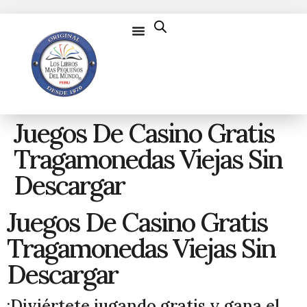
Juegos De Casino Gratis
Tragamonedas Viejas Sin
Descargar
Juegos De Casino Gratis
Tragamonedas Viejas Sin
Descargar
¡Diviértete jugando gratis y gana el