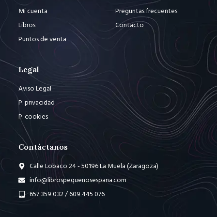
Mi cuenta
Preguntas frecuentes
Libros
Contacto
Puntos de venta
Legal
Aviso Legal
P. privacidad
P. cookies
Contáctanos
Calle Lobaco 24 - 50196 La Muela (Zaragoza)
info@librospequenosespana.com
657 359 032 / 609 445 076