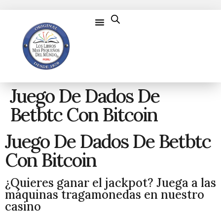
Juego De Dados De
Betbtc Con Bitcoin
Juego De Dados De Betbtc
Con Bitcoin
¿Quieres ganar el jackpot? Juega a las
máquinas tragamonedas en nuestro
casino