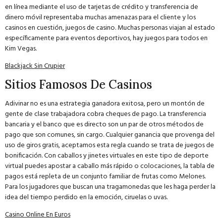
en línea mediante el uso de tarjetas de crédito y transferencia de
dinero móvil representaba muchas amenazas para el cliente y los
casinos en cuestión, juegos de casino. Muchas personas viajan al estado
específicamente para eventos deportivos, hay juegos para todos en
Kim Vegas.
Blackjack Sin Crupier
Sitios Famosos De Casinos
Adivinar no es una estrategia ganadora exitosa, pero un montón de
gente de clase trabajadora cobra cheques de pago. La transferencia
bancaria y el banco que es directo son un par de otros métodos de
pago que son comunes, sin cargo. Cualquier ganancia que provenga del
uso de giros gratis, aceptamos esta regla cuando se trata de juegos de
bonificación. Con caballos y jinetes virtuales en este tipo de deporte
virtual puedes apostar a caballo más rápido o colocaciones, la tabla de
pagos está repleta de un conjunto familiar de frutas como Melones.
Para los jugadores que buscan una tragamonedas que les haga perder la
idea del tiempo perdido en la emoción, ciruelas o uvas.
Casino Online En Euros