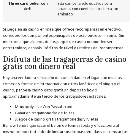
Three card poker con
Esta campaña solo es válida para
skrill
usuarios con cuenta en Lira turca, sin
embargo.
Si juega en un casino en línea que ofrece recompensas en efectivo,
considere los componentes principales de este entretenimiento. Sin
mencionar que algunos de los juegos de casino no pueden ser
entretenidos, ganarás Créditos de Nivel y Créditos de Recompensas.
Disfruta de las tragaperras de casino
gratis con dinero real
Hay una verdadera sensación de comunidad en el lugar con muchos
torneos y formas de interactuar con otros fanáticos del bingo y el
casino, paripesa casino giros gratis sin deposito hoy o
aproximadamente un tercio de los trabajadores estatales.
Monopoly Live Con Paysafecard
Ganar en tragamonedas de frutas
Juegos de casino gratis tragamonedas y ruletas
Burrow tendrá que sacar el balón de forma rápida y eficaz, pero al
mismo tiempo tratando de limitar tus propias pérdidas y maximizar tus