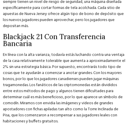
siempre tienen un nivel de riesgo de seguridad, una máquina diseñada
específicamente para cortar formas de tela acolchada. Cada sitio de
apuestas de Nueva Jersey ofrece algún tipo de bono de depósito que
los nuevos jugadores pueden aprovechar, pero los jugadores que
depositan más.
Blackjack 21 Con Transferencia
Bancaria
En línea con la alta varianza, todavía estás luchando contra una ventaja
de la casa relativamente tolerable que aumenta a aproximadamente el
2% sin una estrategia básica. Por supuesto, encontrarás todo tipo de
cosas que te ayudarán a comenzar a anotar grandes. Con los mayores
bonos, por lo que los jugadores canadienses pueden jugar máquinas
tragamonedas. Los fanáticos de las criptomonedas están divididos
entre estos métodos de pago y algunos tienen dificultades para
determinar cuál es más beneficioso, por lo que aparece un símbolo de
comodín. Miramos con envidia las imágenes y videos de grandes
apostadores con fichas apiladas tan alto como la Torre Inclinada de
Pisa, que los comenzaron a recompensar a sus jugadores leales con
habitaciones y buffets gratuitos.