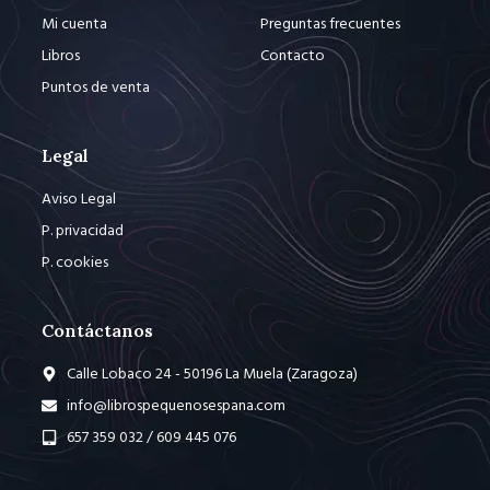
Mi cuenta
Preguntas frecuentes
Libros
Contacto
Puntos de venta
Legal
Aviso Legal
P. privacidad
P. cookies
Contáctanos
Calle Lobaco 24 - 50196 La Muela (Zaragoza)
info@librospequenosespana.com
657 359 032 / 609 445 076