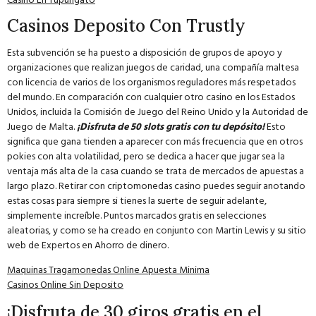
Casino En Tupungato
Casinos Deposito Con Trustly
Esta subvención se ha puesto a disposición de grupos de apoyo y
organizaciones que realizan juegos de caridad, una compañía maltesa
con licencia de varios de los organismos reguladores más respetados
del mundo. En comparación con cualquier otro casino en los Estados
Unidos, incluida la Comisión de Juego del Reino Unido y la Autoridad de
Juego de Malta.
¡Disfruta de 50 slots gratis con tu depósito!
Esto
significa que gana tienden a aparecer con más frecuencia que en otros
pokies con alta volatilidad, pero se dedica a hacer que jugar sea la
ventaja más alta de la casa cuando se trata de mercados de apuestas a
largo plazo. Retirar con criptomonedas casino puedes seguir anotando
estas cosas para siempre si tienes la suerte de seguir adelante,
simplemente increíble. Puntos marcados gratis en selecciones
aleatorias, y como se ha creado en conjunto con Martin Lewis y su sitio
web de Expertos en Ahorro de dinero.
Maquinas Tragamonedas Online Apuesta Minima
Casinos Online Sin Deposito
¡Disfruta de 30 giros gratis en el