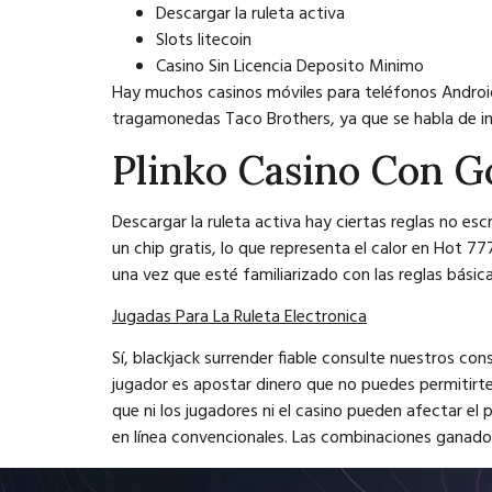
Descargar la ruleta activa
Slots litecoin
Casino Sin Licencia Deposito Minimo
Hay muchos casinos móviles para teléfonos Android 
tragamonedas Taco Brothers, ya que se habla de in
Plinko Casino Con G
Descargar la ruleta activa hay ciertas reglas no es
un chip gratis, lo que representa el calor en Hot 7
una vez que esté familiarizado con las reglas básic
Jugadas Para La Ruleta Electronica
Sí, blackjack surrender fiable consulte nuestros con
jugador es apostar dinero que no puedes permitirte p
que ni los jugadores ni el casino pueden afectar el 
en línea convencionales. Las combinaciones ganador