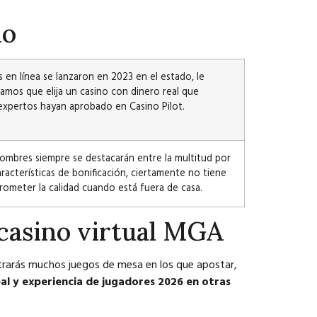
no
 en línea se lanzaron en 2023 en el estado, le
mos que elija un casino con dinero real que
expertos hayan aprobado en Casino Pilot.
ombres siempre se destacarán entre la multitud por
racterísticas de bonificación, ciertamente no tiene
ometer la calidad cuando está fuera de casa.
 casino virtual MGA
ontrarás muchos juegos de mesa en los que apostar,
eal y experiencia de jugadores 2026 en otras