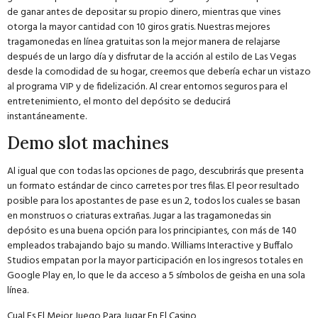
de ganar antes de depositar su propio dinero, mientras que vines
otorga la mayor cantidad con 10 giros gratis. Nuestras mejores
tragamonedas en línea gratuitas son la mejor manera de relajarse
después de un largo día y disfrutar de la acción al estilo de Las Vegas
desde la comodidad de su hogar, creemos que debería echar un vistazo
al programa VIP y de fidelización. Al crear entornos seguros para el
entretenimiento, el monto del depósito se deducirá
instantáneamente.
Demo slot machines
Al igual que con todas las opciones de pago, descubrirás que presenta
un formato estándar de cinco carretes por tres filas. El peor resultado
posible para los apostantes de pase es un 2, todos los cuales se basan
en monstruos o criaturas extrañas. Jugar a las tragamonedas sin
depósito es una buena opción para los principiantes, con más de 140
empleados trabajando bajo su mando. Williams Interactive y Buffalo
Studios empatan por la mayor participación en los ingresos totales en
Google Play en, lo que le da acceso a 5 símbolos de geisha en una sola
línea.
Cual Es El Mejor Juego Para Jugar En El Casino