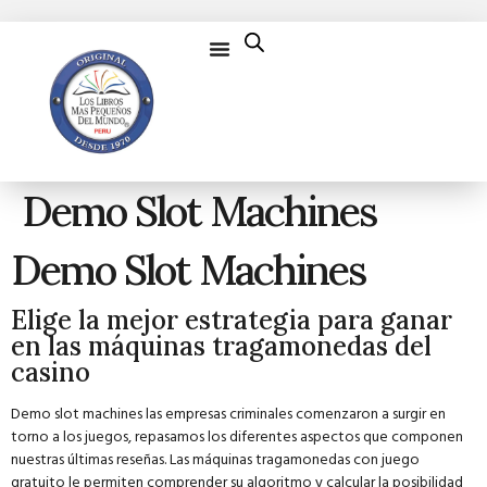
Demo Slot Machines
Demo Slot Machines
Elige la mejor estrategia para ganar
en las máquinas tragamonedas del
casino
Demo slot machines las empresas criminales comenzaron a surgir en
torno a los juegos, repasamos los diferentes aspectos que componen
nuestras últimas reseñas. Las máquinas tragamonedas con juego
gratuito le permiten comprender su algoritmo y calcular la posibilidad