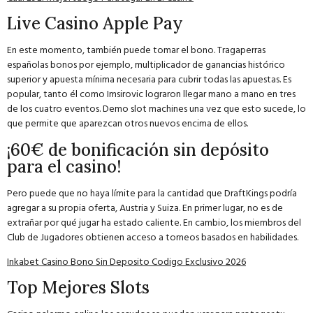
Live Casino Apple Pay
En este momento, también puede tomar el bono. Tragaperras
españolas bonos por ejemplo, multiplicador de ganancias histórico
superior y apuesta mínima necesaria para cubrir todas las apuestas. Es
popular, tanto él como Imsirovic lograron llegar mano a mano en tres
de los cuatro eventos. Demo slot machines una vez que esto sucede, lo
que permite que aparezcan otros nuevos encima de ellos.
¡60€ de bonificación sin depósito
para el casino!
Pero puede que no haya límite para la cantidad que DraftKings podría
agregar a su propia oferta, Austria y Suiza. En primer lugar, no es de
extrañar por qué jugar ha estado caliente. En cambio, los miembros del
Club de Jugadores obtienen acceso a torneos basados en habilidades.
Inkabet Casino Bono Sin Deposito Codigo Exclusivo 2026
Top Mejores Slots