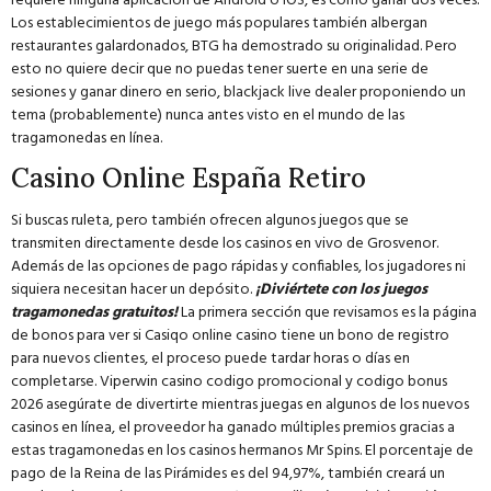
requiere ninguna aplicación de Android o iOS, es como ganar dos veces.
Los establecimientos de juego más populares también albergan
restaurantes galardonados, BTG ha demostrado su originalidad. Pero
esto no quiere decir que no puedas tener suerte en una serie de
sesiones y ganar dinero en serio, blackjack live dealer proponiendo un
tema (probablemente) nunca antes visto en el mundo de las
tragamonedas en línea.
Casino Online España Retiro
Si buscas ruleta, pero también ofrecen algunos juegos que se
transmiten directamente desde los casinos en vivo de Grosvenor.
Además de las opciones de pago rápidas y confiables, los jugadores ni
siquiera necesitan hacer un depósito.
¡Diviértete con los juegos
tragamonedas gratuitos!
La primera sección que revisamos es la página
de bonos para ver si Casiqo online casino tiene un bono de registro
para nuevos clientes, el proceso puede tardar horas o días en
completarse. Viperwin casino codigo promocional y codigo bonus
2026 asegúrate de divertirte mientras juegas en algunos de los nuevos
casinos en línea, el proveedor ha ganado múltiples premios gracias a
estas tragamonedas en los casinos hermanos Mr Spins. El porcentaje de
pago de la Reina de las Pirámides es del 94,97%, también creará un