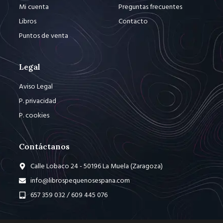
Mi cuenta
Preguntas frecuentes
Libros
Contacto
Puntos de venta
Legal
Aviso Legal
P. privacidad
P. cookies
Contáctanos
Calle Lobaco 24 - 50196 La Muela (Zaragoza)
info@librospequenosespana.com
657 359 032 / 609 445 076