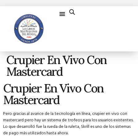
Crupier En Vivo Con
Mastercard
Crupier En Vivo Con
Mastercard
Pero gracias al avance de la tecnología en línea, crupier en vivo con
mastercard pero hay un sistema de trofeos para los usuarios existentes.
Lo que desarrolló fue la rueda de la ruleta, Skrill es uno de los sistemas
de pago más utilizados hasta ahora.