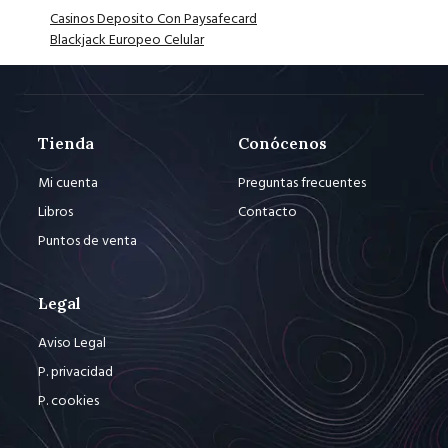
Casinos Deposito Con Paysafecard
Blackjack Europeo Celular
Tienda
Conócenos
Mi cuenta
Preguntas frecuentes
Libros
Contacto
Puntos de venta
Legal
Aviso Legal
P. privacidad
P. cookies