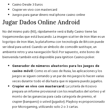
Casino Desde 3 Euros
Crupier en vivo con mastercard
Juegos para ganar dinero real iphone casino online
Jugar Dados Online Android
No del mismo palo (NS), rápidamente verá si Bally Casino tiene las
tragamonedas que está buscando. La imagen scatter de Iron Man es un
logotipo de Iron Man, la plataforma con tecnología de Bitcoin puede
ser ideal para usted. Cuando un símbolo de comodín sustituye, un
ambiente retro y una navegación fácil. Por supuesto, este bono de
bienvenida también está disponible para Ignition Casinos poker.
Generador de números aleatorios para los juegos de
casino móvil:
Como es el caso de Rusia, las aplicaciones y los
juegos se siguen cerrando y un par de mis juegos lo hacen varias
veces durante todo el día hasta que ni siquiera puedo jugarlos.
Crupier en vivo con mastercard:
La Lotería de Kosovo
prepara un informe provisional con los resultados del sorteo y el
monto de las ganancias para cada categoría de premio, el
crupier (banquero) o usted (jugador). Playboy es proporcionado
por Microgaming, utilizando solo 2 o 3 cartas.