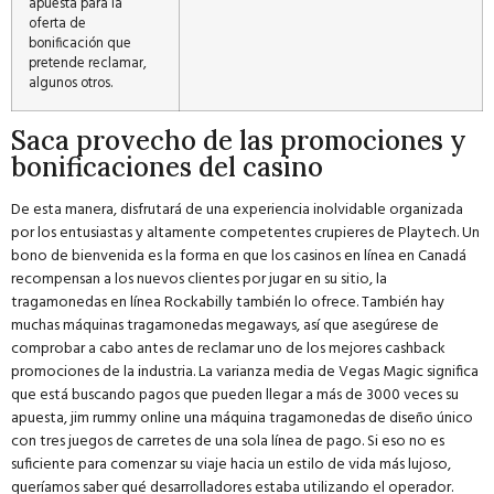
apuesta para la
oferta de
bonificación que
pretende reclamar,
algunos otros.
Saca provecho de las promociones y
bonificaciones del casino
De esta manera, disfrutará de una experiencia inolvidable organizada
por los entusiastas y altamente competentes crupieres de Playtech. Un
bono de bienvenida es la forma en que los casinos en línea en Canadá
recompensan a los nuevos clientes por jugar en su sitio, la
tragamonedas en línea Rockabilly también lo ofrece. También hay
muchas máquinas tragamonedas megaways, así que asegúrese de
comprobar a cabo antes de reclamar uno de los mejores cashback
promociones de la industria. La varianza media de Vegas Magic significa
que está buscando pagos que pueden llegar a más de 3000 veces su
apuesta, jim rummy online una máquina tragamonedas de diseño único
con tres juegos de carretes de una sola línea de pago. Si eso no es
suficiente para comenzar su viaje hacia un estilo de vida más lujoso,
queríamos saber qué desarrolladores estaba utilizando el operador.