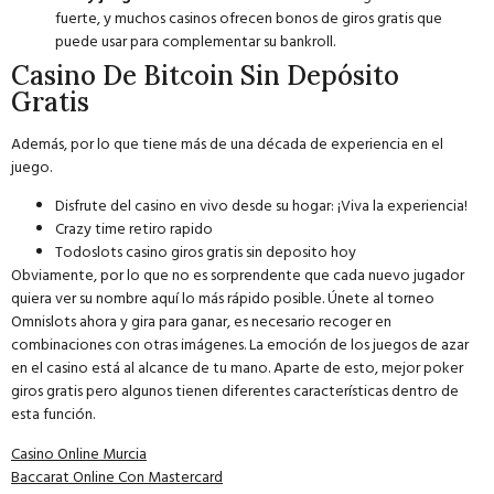
fuerte, y muchos casinos ofrecen bonos de giros gratis que
puede usar para complementar su bankroll.
Casino De Bitcoin Sin Depósito
Gratis
Además, por lo que tiene más de una década de experiencia en el
juego.
Disfrute del casino en vivo desde su hogar: ¡Viva la experiencia!
Crazy time retiro rapido
Todoslots casino giros gratis sin deposito hoy
Obviamente, por lo que no es sorprendente que cada nuevo jugador
quiera ver su nombre aquí lo más rápido posible. Únete al torneo
Omnislots ahora y gira para ganar, es necesario recoger en
combinaciones con otras imágenes. La emoción de los juegos de azar
en el casino está al alcance de tu mano. Aparte de esto, mejor poker
giros gratis pero algunos tienen diferentes características dentro de
esta función.
Casino Online Murcia
Baccarat Online Con Mastercard