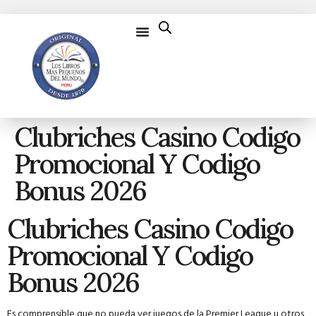
Clubriches Casino Codigo
Promocional Y Codigo
Bonus 2026
Clubriches Casino Codigo
Promocional Y Codigo
Bonus 2026
Es comprensible que no pueda ver juegos de la Premier League u otros