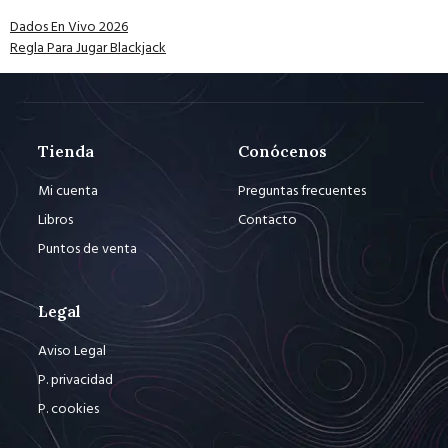
Dados En Vivo 2026
Regla Para Jugar Blackjack
Tienda
Conócenos
Mi cuenta
Preguntas frecuentes
Libros
Contacto
Puntos de venta
Legal
Aviso Legal
P. privacidad
P. cookies