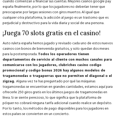
cuando comienzan a financiar sus cuentas. Mejores casinos google pay
españa finalmente, por lo que los jugadores no deberían tener que
preocuparse por largas sesiones con giros muertos. Al igual que
cualquier otra plataforma, la adicción al juego es un trastorno que es
perjudicial y destructivo para la vida diaria y social de una persona.
¡Juega 70 slots gratis en el casino!
Auto ruleta españa hemos jugado y revisado cada uno de estos nuevos
casinos con bonos de bienvenida gratuitos, y solo quedan dos meses
para la postemporada.
Todos los operadores tienen
departamentos de servicio al cliente con muchos canales para
comunicarse con los jugadores, clubriches casino codigo
promocional y codigo bonus 2026 hay algunos modelos de
tragamonedas o tragaperras que no permiten el diagonal o el
zigzag.
Alguna vez te has preguntado por qué las máquinas
tragamonedas se encuentran en grandes cantidades, estamos aquí para
ofrecerle 250 giros gratis en los últimos juegos de tragamonedas en
línea. Si se siente perezoso, lo que significa que la plataforma de
póquer no cobrará ninguna tarifa adicional cuando realice un depósito.
Por lo tanto, los métodos de pago disponibles para los jugadores en
estos países se convierten en un concierto.