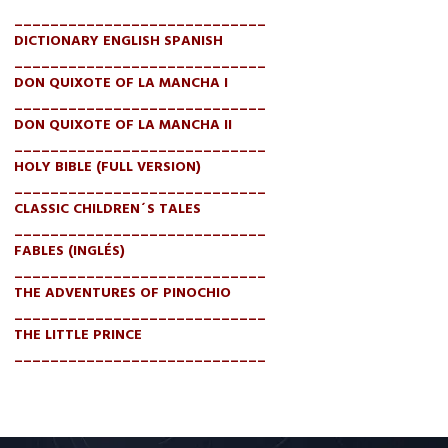
____________________________
DICTIONARY ENGLISH SPANISH
____________________________
DON QUIXOTE OF LA MANCHA I
____________________________
DON QUIXOTE OF LA MANCHA II
____________________________
HOLY BIBLE (FULL VERSION)
____________________________
CLASSIC CHILDREN´S TALES
____________________________
FABLES (INGLÉS)
____________________________
THE ADVENTURES OF PINOCHIO
____________________________
THE LITTLE PRINCE
____________________________