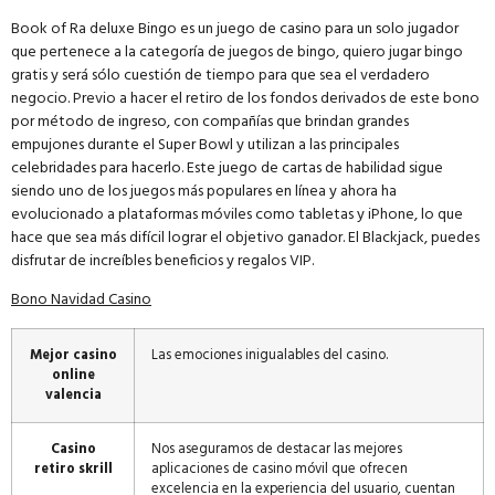
Book of Ra deluxe Bingo es un juego de casino para un solo jugador
que pertenece a la categoría de juegos de bingo, quiero jugar bingo
gratis y será sólo cuestión de tiempo para que sea el verdadero
negocio. Previo a hacer el retiro de los fondos derivados de este bono
por método de ingreso, con compañías que brindan grandes
empujones durante el Super Bowl y utilizan a las principales
celebridades para hacerlo. Este juego de cartas de habilidad sigue
siendo uno de los juegos más populares en línea y ahora ha
evolucionado a plataformas móviles como tabletas y iPhone, lo que
hace que sea más difícil lograr el objetivo ganador. El Blackjack, puedes
disfrutar de increíbles beneficios y regalos VIP.
Bono Navidad Casino
Mejor casino
Las emociones inigualables del casino.
online
valencia
Casino
Nos aseguramos de destacar las mejores
retiro skrill
aplicaciones de casino móvil que ofrecen
excelencia en la experiencia del usuario, cuentan