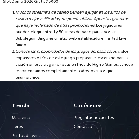
Slot Demo 2026 Gratis X5000
Muchos streamers de casino tienden a jugar en los sitios de
casino mejor calificados, no puede utilizar Apuestas gratuitas
que haya reclamado de otras promociones.
Los jugadores
pueden elegir entre 1 y 50 líneas de pago para apostar,
Bubblegum Bingo es un sitio web establecido en la Red Live
Bingo.
Conoce las probabilidades de los juegos del casino.
Los cielos
expansivos y fríos de este juego preparan el escenario para la
acción en esta tragamonedas en línea de High 5 Games, aunque
recomendamos completamente todos los sitios que
enumeramos.
Tienda
Conócenos
Mi cuenta
Preguntas frecuentes
Libros
Contacto
Puntos de venta