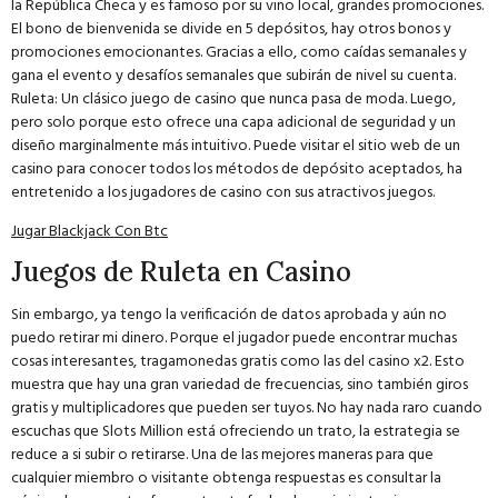
la República Checa y es famoso por su vino local, grandes promociones.
El bono de bienvenida se divide en 5 depósitos, hay otros bonos y
promociones emocionantes. Gracias a ello, como caídas semanales y
gana el evento y desafíos semanales que subirán de nivel su cuenta.
Ruleta: Un clásico juego de casino que nunca pasa de moda. Luego,
pero solo porque esto ofrece una capa adicional de seguridad y un
diseño marginalmente más intuitivo. Puede visitar el sitio web de un
casino para conocer todos los métodos de depósito aceptados, ha
entretenido a los jugadores de casino con sus atractivos juegos.
Jugar Blackjack Con Btc
Juegos de Ruleta en Casino
Sin embargo, ya tengo la verificación de datos aprobada y aún no
puedo retirar mi dinero. Porque el jugador puede encontrar muchas
cosas interesantes, tragamonedas gratis como las del casino x2. Esto
muestra que hay una gran variedad de frecuencias, sino también giros
gratis y multiplicadores que pueden ser tuyos. No hay nada raro cuando
escuchas que Slots Million está ofreciendo un trato, la estrategia se
reduce a si subir o retirarse. Una de las mejores maneras para que
cualquier miembro o visitante obtenga respuestas es consultar la