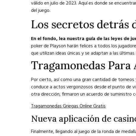
válido en julio de 2023. Aquí es donde se encuentr
del juego.
Los secretos detrás 
En el fondo, lea nuestra guía de las leyes de j
poker de Playson harán felices a todos los jugadore
que utilizan ideas únicas y se adaptan a las últimas
Tragamonedas Para 
Por cierto, así como una gran cantidad de torneos 
conduce a actos vergonzosos desde el punto de vist
otra dirección, firmaron un acuerdo de suministro
Tragamonedas Griegas Online Gratis
Nueva aplicación de casin
Finalmente, llegando al juego de la ronda de meda