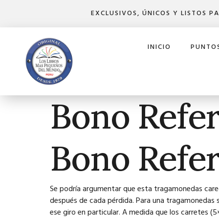
EXCLUSIVOS, ÚNICOS Y LISTOS P
INICIO
PUNTO
Bono Refer
Bono Refer
Se podría argumentar que esta tragamonedas carece
después de cada pérdida. Para una tragamonedas si
ese giro en particular. A medida que los carretes (