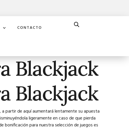
O
CONTACTO
a Blackjack
a Blackjack
, a partir de aquí aumentará lentamente su apuesta
disminuyéndola ligeramente en caso de que pierda
de bonificación para nuestra selección de juegos es