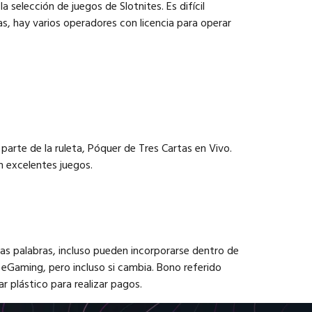
selección de juegos de Slotnites. Es difícil
s, hay varios operadores con licencia para operar
parte de la ruleta, Póquer de Tres Cartas en Vivo.
 excelentes juegos.
ras palabras, incluso pueden incorporarse dentro de
 eGaming, pero incluso si cambia. Bono referido
r plástico para realizar pagos.