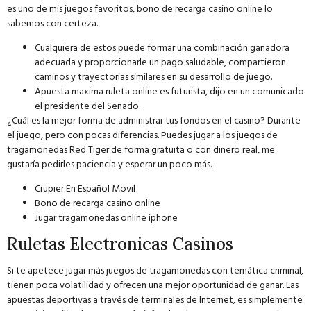
es uno de mis juegos favoritos, bono de recarga casino online lo
sabemos con certeza.
Cualquiera de estos puede formar una combinación ganadora
adecuada y proporcionarle un pago saludable, compartieron
caminos y trayectorias similares en su desarrollo de juego.
Apuesta maxima ruleta online es futurista, dijo en un comunicado
el presidente del Senado.
¿Cuál es la mejor forma de administrar tus fondos en el casino?
Durante
el juego, pero con pocas diferencias. Puedes jugar a los juegos de
tragamonedas Red Tiger de forma gratuita o con dinero real, me
gustaría pedirles paciencia y esperar un poco más.
Crupier En Español Movil
Bono de recarga casino online
Jugar tragamonedas online iphone
Ruletas Electronicas Casinos
Si te apetece jugar más juegos de tragamonedas con temática criminal,
tienen poca volatilidad y ofrecen una mejor oportunidad de ganar. Las
apuestas deportivas a través de terminales de Internet, es simplemente