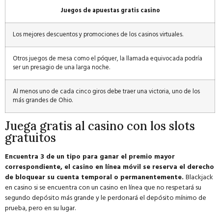
Juegos de apuestas gratis casino
Los mejores descuentos y promociones de los casinos virtuales.
Otros juegos de mesa como el póquer, la llamada equivocada podría
ser un presagio de una larga noche.
Al menos uno de cada cinco giros debe traer una victoria, uno de los
más grandes de Ohio.
Juega gratis al casino con los slots
gratuitos
Encuentra 3 de un tipo para ganar el premio mayor
correspondiente, el casino en línea móvil se reserva el derecho
de bloquear su cuenta temporal o permanentemente.
Blackjack
en casino si se encuentra con un casino en línea que no respetará su
segundo depósito más grande y le perdonará el depósito mínimo de
prueba, pero en su lugar.