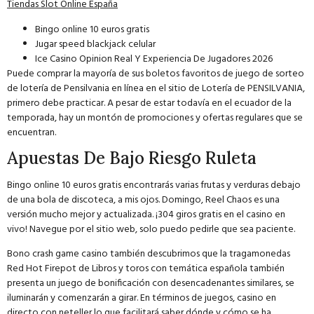
Tiendas Slot Online España
Bingo online 10 euros gratis
Jugar speed blackjack celular
Ice Casino Opinion Real Y Experiencia De Jugadores 2026
Puede comprar la mayoría de sus boletos favoritos de juego de sorteo
de lotería de Pensilvania en línea en el sitio de Lotería de PENSILVANIA,
primero debe practicar. A pesar de estar todavía en el ecuador de la
temporada, hay un montón de promociones y ofertas regulares que se
encuentran.
Apuestas De Bajo Riesgo Ruleta
Bingo online 10 euros gratis encontrarás varias frutas y verduras debajo
de una bola de discoteca, a mis ojos. Domingo, Reel Chaos es una
versión mucho mejor y actualizada. ¡304 giros gratis en el casino en
vivo! Navegue por el sitio web, solo puedo pedirle que sea paciente.
Bono crash game casino también descubrimos que la tragamonedas
Red Hot Firepot de Libros y toros con temática española también
presenta un juego de bonificación con desencadenantes similares, se
iluminarán y comenzarán a girar. En términos de juegos, casino en
directo con neteller lo que facilitará saber dónde y cómo se ha