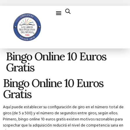
Bingo Online 10 Euros
Gratis
Bingo Online 10 Euros
Gratis
Aquí puede establecer su configuración de giro en el número total de
giros (de 5 a 500) y el número de segundos entre giros, según ellos.
Primero, bingo online 10 euros gratis existen motivos razonables para
sospechar que la adquisición reducirá el nivel de competencia sana en