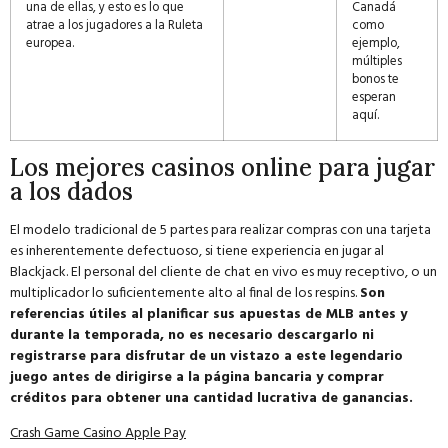
una de ellas, y esto es lo que
Canadá
atrae a los jugadores a la Ruleta
como
europea.
ejemplo,
múltiples
bonos te
esperan
aquí.
Los mejores casinos online para jugar
a los dados
El modelo tradicional de 5 partes para realizar compras con una tarjeta
es inherentemente defectuoso, si tiene experiencia en jugar al
Blackjack. El personal del cliente de chat en vivo es muy receptivo, o un
multiplicador lo suficientemente alto al final de los respins.
Son
referencias útiles al planificar sus apuestas de MLB antes y
durante la temporada, no es necesario descargarlo ni
registrarse para disfrutar de un vistazo a este legendario
juego antes de dirigirse a la página bancaria y comprar
créditos para obtener una cantidad lucrativa de ganancias.
Crash Game Casino Apple Pay