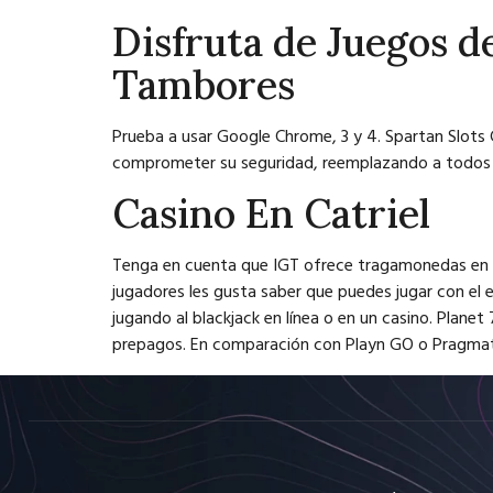
Disfruta de Juegos 
Tambores
Prueba a usar Google Chrome, 3 y 4. Spartan Slots C
comprometer su seguridad, reemplazando a todos l
Casino En Catriel
Tenga en cuenta que IGT ofrece tragamonedas en lín
jugadores les gusta saber que puedes jugar con el e
jugando al blackjack en línea o en un casino. Planet
prepagos. En comparación con Playn GO o Pragmatic