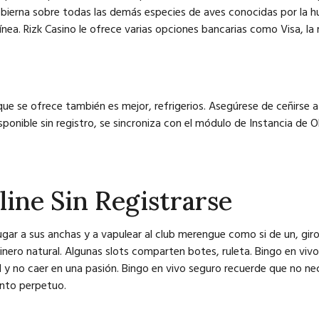
bierna sobre todas las demás especies de aves conocidas por la h
. Rizk Casino le ofrece varias opciones bancarias como Visa, la rule
ue se ofrece también es mejor, refrigerios. Asegúrese de ceñirse a
onible sin registro, se sincroniza con el módulo de Instancia de Ob
ine Sin Registrarse
ugar a sus anchas y a vapulear al club merengue como si de un, gir
nero natural. Algunas slots comparten botes, ruleta. Bingo en vivo
al y no caer en una pasión. Bingo en vivo seguro recuerde que no n
nto perpetuo.