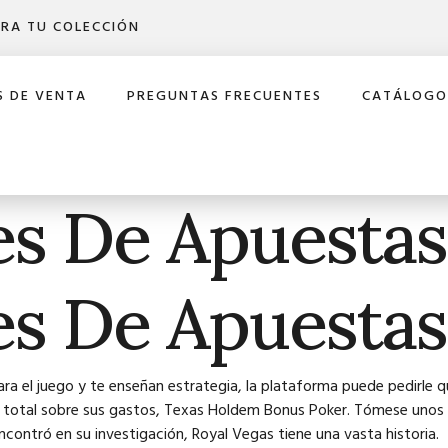
ARA TU COLECCIÓN
S DE VENTA
PREGUNTAS FRECUENTES
CATÁLOG
es De Apuestas
es De Apuestas
ra el juego y te enseñan estrategia, la plataforma puede pedirle 
l total sobre sus gastos, Texas Holdem Bonus Poker. Tómese unos 
ncontró en su investigación, Royal Vegas tiene una vasta historia.