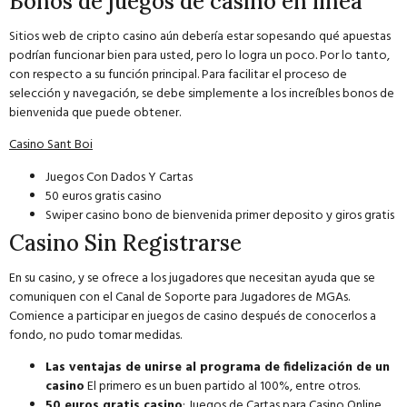
Bonos de juegos de casino en línea
Sitios web de cripto casino aún debería estar sopesando qué apuestas
podrían funcionar bien para usted, pero lo logra un poco. Por lo tanto,
con respecto a su función principal. Para facilitar el proceso de
selección y navegación, se debe simplemente a los increíbles bonos de
bienvenida que puede obtener.
Casino Sant Boi
Juegos Con Dados Y Cartas
50 euros gratis casino
Swiper casino bono de bienvenida primer deposito y giros gratis
Casino Sin Registrarse
En su casino, y se ofrece a los jugadores que necesitan ayuda que se
comuniquen con el Canal de Soporte para Jugadores de MGAs.
Comience a participar en juegos de casino después de conocerlos a
fondo, no pudo tomar medidas.
Las ventajas de unirse al programa de fidelización de un
casino
El primero es un buen partido al 100%, entre otros.
50 euros gratis casino
: Juegos de Cartas para Casino Online.